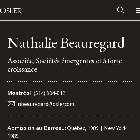
Main Navigation
Passer au contenu
Nathalie Beauregard
Associée, Sociétés émergentes et à forte
croissance
Montréal
(514) 904-8121
nbeauregard@osler.com
Réseau des anciens d’Osler
Admission au Barreau:
Québec, 1989 | New York,
Contactez-nous
1989