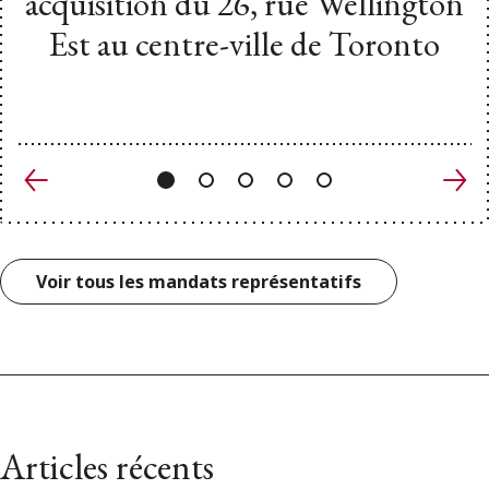
acquisition du 26, rue Wellington
Est au centre-ville de Toronto
Précédent
Suiv
Voir tous les mandats représentatifs
Articles récents