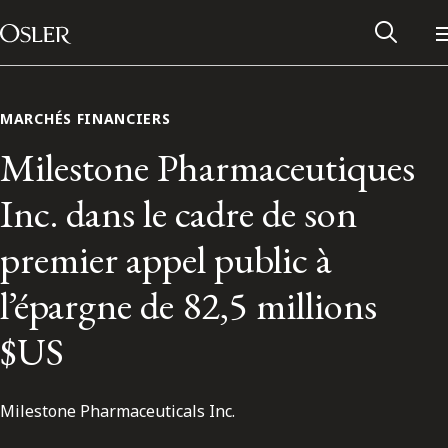
Main Navigation
Passer au contenu
MARCHÉS FINANCIERS
Milestone Pharmaceutiques
Inc. dans le cadre de son
premier appel public à
l’épargne de 82,5 millions
$US
Réseau des anciens d’Osler
Milestone Pharmaceuticals Inc.
Contactez-nous