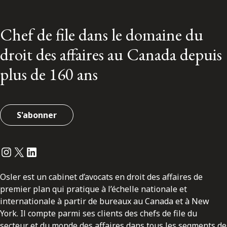
Chef de file dans le domaine du
droit des affaires au Canada depuis
plus de 160 ans
S'abonner
Instagram
Twitter
LinkedIn
Osler est un cabinet d’avocats en droit des affaires de
premier plan qui pratique à l’échelle nationale et
internationale à partir de bureaux au Canada et à New
York. Il compte parmi ses clients des chefs de file du
secteur et du monde des affaires dans tous les segments de