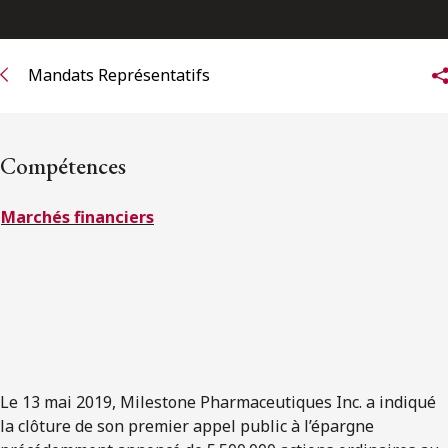
ENGLISH
Mandats Représentatifs
S’abonner aux articles Osler
S’abonner
Compétences
Marchés financiers
Le 13 mai 2019, Milestone Pharmaceutiques Inc. a indiqué
la clôture de son premier appel public à l’épargne