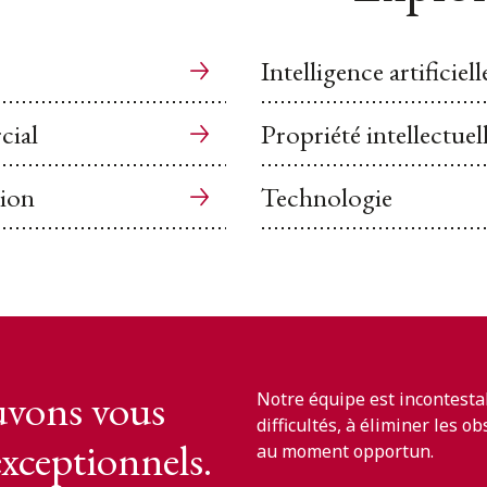
Intelligence artificiell
cial
Propriété intellectuel
tion
Technologie
vons vous
Notre équipe est incontesta
difficultés, à éliminer les o
exceptionnels.
au moment opportun.