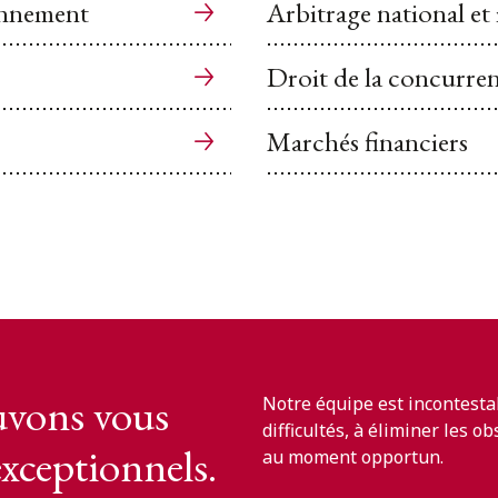
ronnement
Arbitrage national et
Droit de la concurre
Marchés financiers
vons vous
Notre équipe est incontesta
difficultés, à éliminer les o
exceptionnels.
au moment opportun.