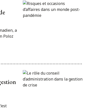
nde
anadien, a
n Poloz
gestion
’est