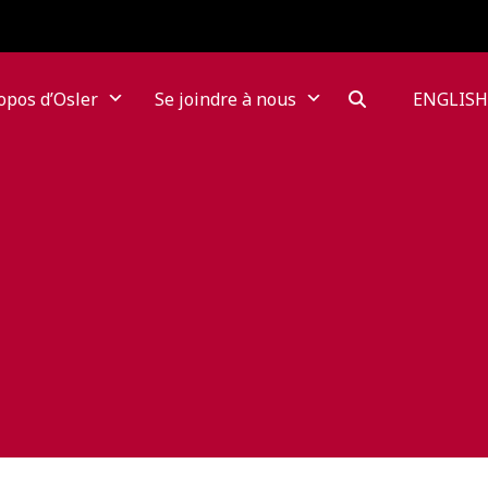
opos d’Osler
Se joindre à nous
ENGLISH