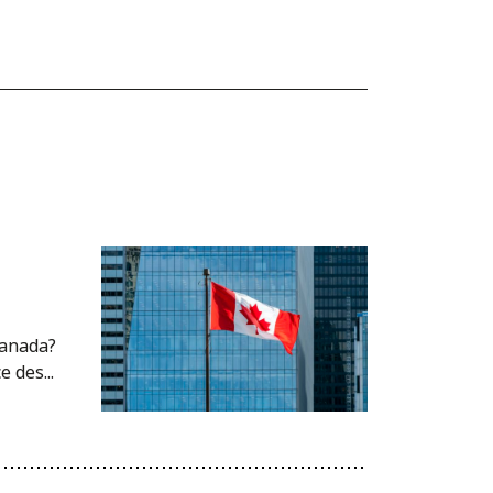
Canada?
 des...