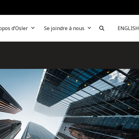
opos d’Osler
Se joindre à nous
ENGLISH