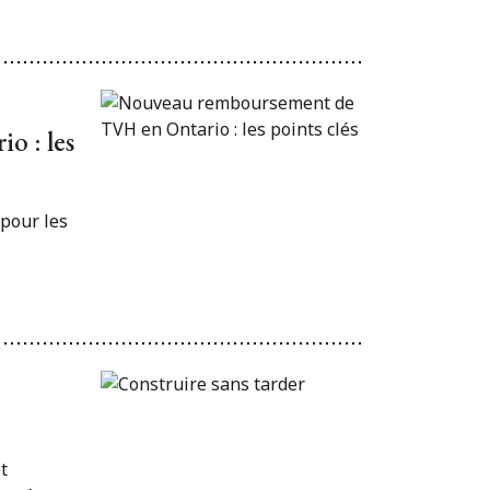
o : les
pour les
t