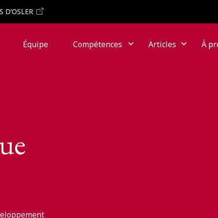
S D’OSLER
Équipe
Compétences
Articles
À pr
que
éveloppement