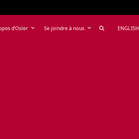
opos d’Osler
Se joindre à nous
ENGLISH