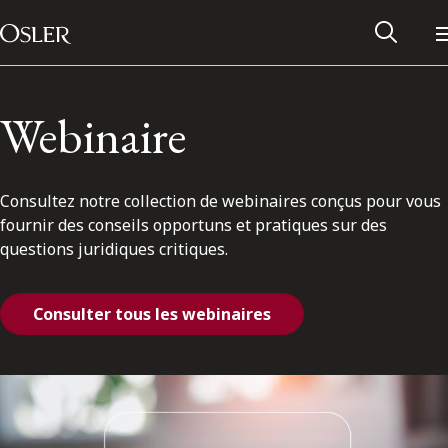
Main Navigation
Passer au contenu
Webinaire
Consultez notre collection de webinaires conçus pour vous
fournir des conseils opportuns et pratiques sur des
questions juridiques critiques.
Consulter tous les webinaires
Réseau des anciens d’Osler
Contactez-nous