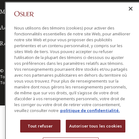
Modalités d'utilisation
Accessibilité
Nous utilisons des témoins (cookies) pour activer des
fonctionnalités essentielles de notre site Web, pour améliorer
notre site Web et pour vous proposer des publicités
Relations avec les médias
pertinentes et un contenu personnalisé, y compris sur les
sites Web de tiers. Vous pouvez accepter ou refuser
l’utilisation de la plupart des témoins ci-dessous ou ajuster
vos préférences dans les paramètres relatifs aux témoins.
Vos renseignements pourraient être stockés et/ou partagés
© 2026 Osler, Hoskin & Harcourt S.E.N.C.R.L./s.r.l.
avec nos partenaires publicitaires en dehors du territoire où
Tous droits réservés
vous vous trouvez. Pour plus de renseignements sur la
Toronto | Montréal | Calgary | Vancouver | Ottawa | New York
manière dont nous gérons les renseignements personnels,
de même que sur vos droits, qu’il s’agisse de votre droit
d’accéder à vos renseignements personnels, votre droit de
les corriger ou votre droit de retirer votre consentement,
veuillez consulter notre
politique de confidentialité.
Tout refuser
Autoriser tous les cookies