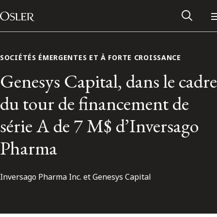
Main Navigation
Passer au contenu
SOCIÉTÉS ÉMERGENTES ET À FORTE CROISSANCE
Genesys Capital, dans le cadre
du tour de financement de
série A de 7 M$ d’Inversago
Pharma
Inversago Pharma Inc. et Genesys Capital
Réseau des anciens d’Osler
Contactez-nous