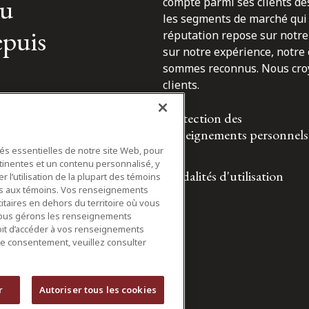
du
compte parmi ses clients des
les segments de marché qui 
epuis
réputation repose sur notre 
sur notre expérience, notre
sommes reconnus. Nous croyo
clients.
Protection des
renseignements personnels
tés essentielles de notre site Web, pour
tinentes et un contenu personnalisé, y
Modalités d'utilisation
 l’utilisation de la plupart des témoins
ifs aux témoins. Vos renseignements
itaires en dehors du territoire où vous
nous gérons les renseignements
roit d’accéder à vos renseignements
tre consentement, veuillez consulter
r
Autoriser tous les cookies