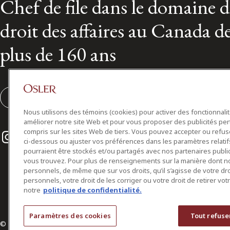
Chef de file dans le domaine 
droit des affaires au Canada d
plus de 160 ans
S'abonner
Nous utilisons des témoins (cookies) pour activer des fonctionnali
améliorer notre site Web et pour vous proposer des publicités per
Instagram
Twitter
LinkedIn
compris sur les sites Web de tiers. Vous pouvez accepter ou refuser
ci-dessous ou ajuster vos préférences dans les paramètres relat
pourraient être stockés et/ou partagés avec nos partenaires public
vous trouvez. Pour plus de renseignements sur la manière dont 
personnels, de même que sur vos droits, qu’il s’agisse de votre d
personnels, votre droit de les corriger ou votre droit de retirer vo
notre
politique de confidentialité.
Paramètres des cookies
Tout refuse
© 2026 Osler, Hoskin & Harcourt S.E.N.C.R.L./s.r.l.
Tous droits réservés