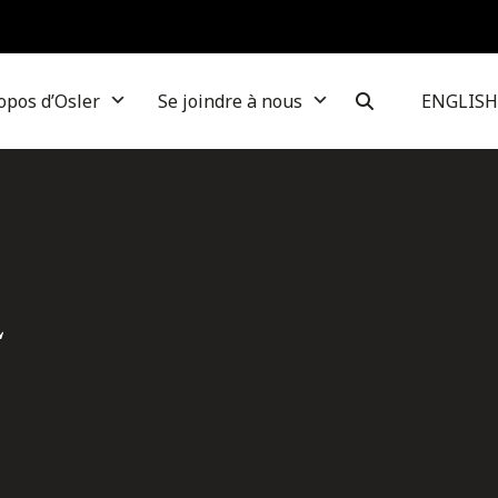
opos d’Osler
Se joindre à nous
ENGLISH
2