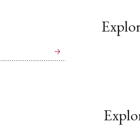
Explor
Explor