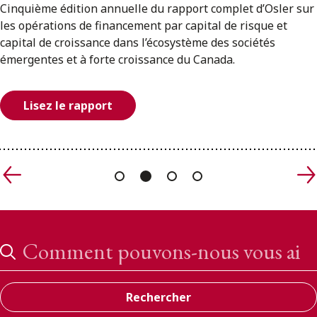
ENGLISH
Cinquième édition annuelle du rapport complet d’Osler sur
les opérations de financement par capital de risque et
capital de croissance dans l’écosystème des sociétés
S’abonner aux articles Osler
émergentes et à forte croissance du Canada.
S’abonner
Lisez le rapport
Précédent
Su
Search
Rechercher