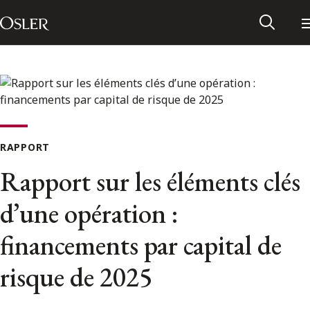
Main Navigation
Passer au contenu
RAPPORT
Rapport sur les éléments clés
d’une opération :
financements par capital de
Réseau des anciens d’Osler
risque de 2025
Contactez-nous