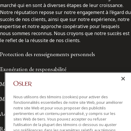
marché qui en sont à diverses étapes de leur croissance.
Notre réputation repose sur notre engagement à l’égard du
succès de nos clients, ainsi que sur notre expérience, notre
expertise et notre approche coopérative pour lesquels
nous sommes reconnus. Nous croyons que notre succès est
le reflet de la réussite de nos clients.
Protection des renseignements personnels
Exonération de responsabilité
Modalités de prestation de services
Nous utilisons des témoins (cookies) pour activer des
Modalités d'utilisation
fonctionnalités essentielles de notre site Web, pour améliorer
notre site Web et pour vous proposer des publicités
Accessibilité
pertinentes et un contenu personnalisé, y compris sur les
sites Web de tiers. Vous pouvez accepter ou refuser
l’utilisation de la plupart des témoins ci-dessous ou ajuster
Relations avec les médias
vos préférences dans les paramètres relatifs aux témoins.