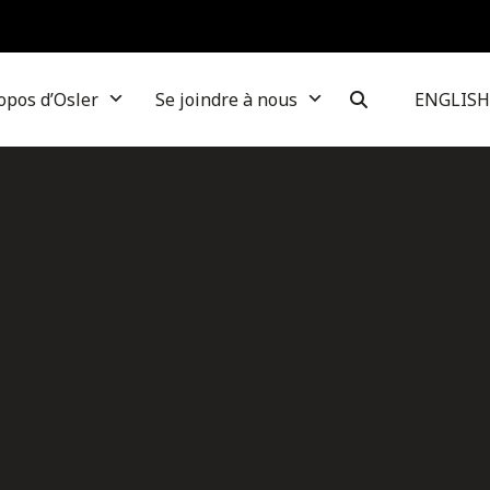
opos d’Osler
Se joindre à nous
ENGLISH