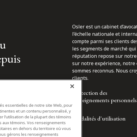
Osler est un cabinet d’avoca
l’échelle nationale et inter
du
compte parmi ses clients des
les segments de marché qui 
epuis
réputation repose sur notre 
sur notre expérience, notre
sommes reconnus. Nous croyo
clients.
Protection des
renseignements personnels
tés essentielles de notre site Web, pour
tinentes et un contenu personnalisé, y
 l’utilisation de la plupart des témoins
Modalités d'utilisation
ifs aux témoins. Vos renseignements
itaires en dehors du territoire où vous
nous gérons les renseignements