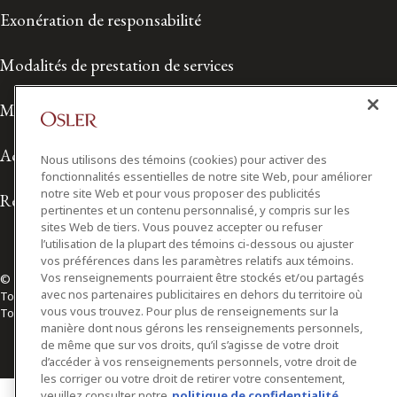
Exonération de responsabilité
Modalités de prestation de services
Modalités d'utilisation
Accessibilité
Nous utilisons des témoins (cookies) pour activer des
fonctionnalités essentielles de notre site Web, pour améliorer
notre site Web et pour vous proposer des publicités
Relations avec les médias
pertinentes et un contenu personnalisé, y compris sur les
sites Web de tiers. Vous pouvez accepter ou refuser
l’utilisation de la plupart des témoins ci-dessous ou ajuster
vos préférences dans les paramètres relatifs aux témoins.
Vos renseignements pourraient être stockés et/ou partagés
© 2026 Osler, Hoskin & Harcourt S.E.N.C.R.L./s.r.l.
avec nos partenaires publicitaires en dehors du territoire où
Tous droits réservés
vous vous trouvez. Pour plus de renseignements sur la
Toronto | Montréal | Calgary | Vancouver | Ottawa | New York
manière dont nous gérons les renseignements personnels,
de même que sur vos droits, qu’il s’agisse de votre droit
d’accéder à vos renseignements personnels, votre droit de
les corriger ou votre droit de retirer votre consentement,
veuillez consulter notre
politique de confidentialité.