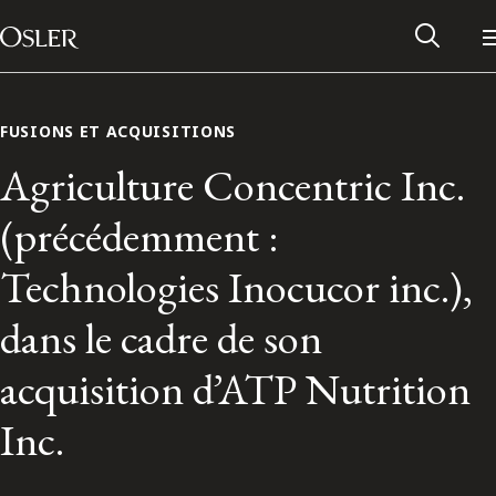
Main Navigation
Passer au contenu
FUSIONS ET ACQUISITIONS
Agriculture Concentric Inc.
(précédemment :
Technologies Inocucor inc.),
dans le cadre de son
acquisition d’ATP Nutrition
Réseau des anciens d’Osler
Inc.
Contactez-nous