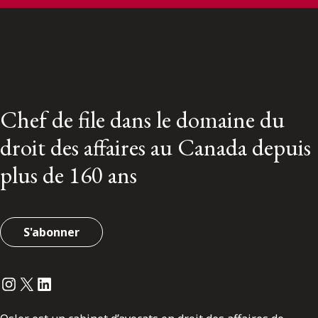
Chef de file dans le domaine du
droit des affaires au Canada depuis
plus de 160 ans
S'abonner
Instagram
Twitter
LinkedIn