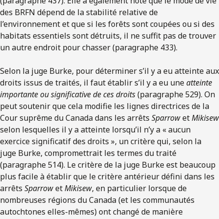
(paragraphe 437). Elle a également noté que le mode de vie
des BRFN dépend de la stabilité relative de
l’environnement et que si les forêts sont coupées ou si des
habitats essentiels sont détruits, il ne suffit pas de trouver
un autre endroit pour chasser (paragraphe 433).
Selon la juge Burke, pour déterminer s’il y a eu atteinte aux
droits issus de traités, il faut établir s’il y a eu une
atteinte
importante ou significative de ces droits
(paragraphe 529). On
peut soutenir que cela modifie les lignes directrices de la
Cour suprême du Canada dans les arrêts
Sparrow
et
Mikisew
selon lesquelles il y a atteinte lorsqu’il n’y a « aucun
exercice significatif des droits », un critère qui, selon la
juge Burke, compromettrait les termes du traité
(paragraphe 514). Le critère de la juge Burke est beaucoup
plus facile à établir que le critère antérieur défini dans les
arrêts
Sparrow
et
Mikisew
, en particulier lorsque de
nombreuses régions du Canada (et les communautés
autochtones elles-mêmes) ont changé de manière