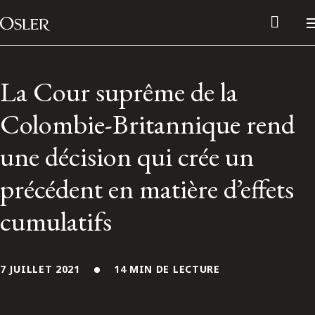
Main Navigation
Passer au contenu
La Cour suprême de la
Colombie-Britannique rend
une décision qui crée un
précédent en matière d’effets
cumulatifs
Réseau des anciens d’Osler
7 JUILLET 2021
14 MIN DE LECTURE
Contactez-nous