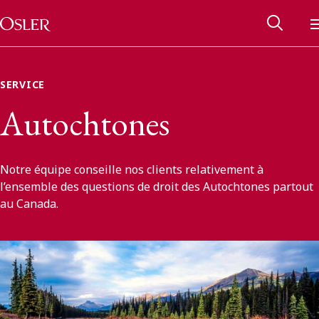
Main Navigation
Passer au contenu
SERVICE
Autochtones
Notre équipe conseille nos clients relativement à
l’ensemble des questions de droit des Autochtones partout
au Canada.
Réseau des anciens d’Osler
Contactez-nous