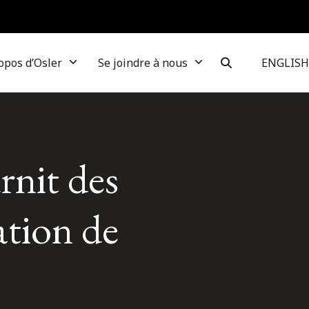
opos d’Osler
Se joindre à nous
ENGLISH
rnit des
tation de