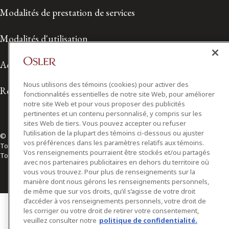
Modalités de prestation de services
Modalités d'utilisation
Accessibilité
Nous utilisons des témoins (cookies) pour activer des
Relations avec les médias
fonctionnalités essentielles de notre site Web, pour améliorer
notre site Web et pour vous proposer des publicités
pertinentes et un contenu personnalisé, y compris sur les
sites Web de tiers. Vous pouvez accepter ou refuser
l’utilisation de la plupart des témoins ci-dessous ou ajuster
© 2026 Osler, Hoskin & Harcourt S.E.N.C.R.L./s.r.l.
vos préférences dans les paramètres relatifs aux témoins.
Tous droits réservés
Vos renseignements pourraient être stockés et/ou partagés
Toronto | Montréal | Calgary | Vancouver | Ottawa | New York
avec nos partenaires publicitaires en dehors du territoire où
vous vous trouvez. Pour plus de renseignements sur la
manière dont nous gérons les renseignements personnels,
de même que sur vos droits, qu’il s’agisse de votre droit
d’accéder à vos renseignements personnels, votre droit de
les corriger ou votre droit de retirer votre consentement,
veuillez consulter notre
politique de confidentialité.