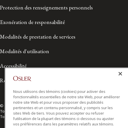
Protection des renseignements personnels
Exonération de responsabilité
Modalités de prestation de services
Modalités d'utilisation
Accessibilité
Relations avec les médias
Nous utilisons des témoins (cookies) pour activer des
fonctionnalités essentielles de notre site Web, pour améliorer
notre site Web et pour vous proposer des publicités
© 2026 Osler, Hoskin & Harcourt S.E.N.C.R.L./s.r.l.
pertinentes et un contenu personnalisé, y compris sur les
Tous droits réservés
sites Web de tiers. Vous pouvez accepter ou refuser
Toronto | Montréal | Calgary | Vancouver | Ottawa | New York
l’utilisation de la plupart des témoins ci-dessous ou ajuster
vos préférences dans les paramètres relatifs aux témoins.