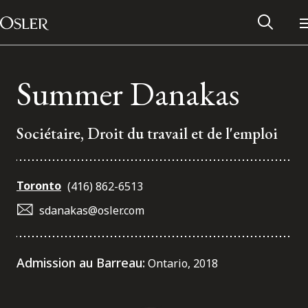
Main Navigation
Passer au contenu
Summer Danakas
Sociétaire, Droit du travail et de l'emploi
Toronto
(416) 862-6513
sdanakas@osler.com
Réseau des anciens d’Osler
Admission au Barreau:
Ontario, 2018
Contactez-nous