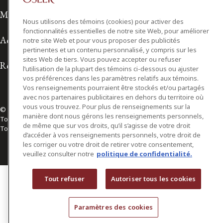
Modalités d'utilisation
Nous utilisons des témoins (cookies) pour activer des
Accessibilité
fonctionnalités essentielles de notre site Web, pour améliorer
notre site Web et pour vous proposer des publicités
pertinentes et un contenu personnalisé, y compris sur les
Relations avec les médias
sites Web de tiers. Vous pouvez accepter ou refuser
l’utilisation de la plupart des témoins ci-dessous ou ajuster
vos préférences dans les paramètres relatifs aux témoins.
Vos renseignements pourraient être stockés et/ou partagés
© 2026 Osler, Hoskin & Harcourt S.E.N.C.R.L./s.r.l.
avec nos partenaires publicitaires en dehors du territoire où
Tous droits réservés
vous vous trouvez. Pour plus de renseignements sur la
Toronto | Montréal | Calgary | Vancouver | Ottawa | New York
manière dont nous gérons les renseignements personnels,
de même que sur vos droits, qu’il s’agisse de votre droit
d’accéder à vos renseignements personnels, votre droit de
les corriger ou votre droit de retirer votre consentement,
veuillez consulter notre
politique de confidentialité.
Tout refuser
Autoriser tous les cookies
Paramètres des cookies