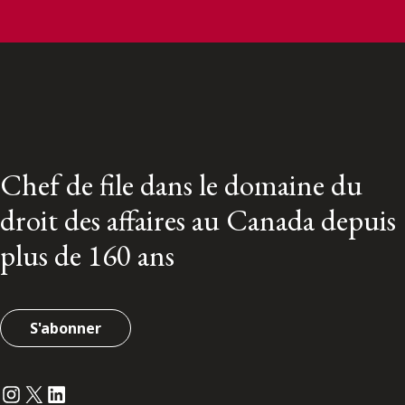
Chef de file dans le domaine du
droit des affaires au Canada depuis
plus de 160 ans
S'abonner
Instagram
Twitter
LinkedIn