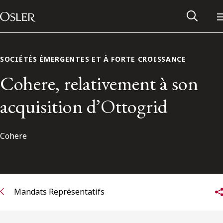
Main Navigation
Passer au contenu
SOCIÉTÉS ÉMERGENTES ET À FORTE CROISSANCE
Cohere, relativement à son
acquisition d’Ottogrid
Cohere
Réseau des anciens d’Osler
Mandats Représentatifs
Contactez-nous