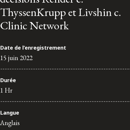
ENGLISH
ThyssenKrupp et Livshin c.
Clinic Network
S’abonner aux articles Osler
S’abonner
Date de l’enregistrement
15 juin 2022
Durée
1 Hr
Langue
Anglais