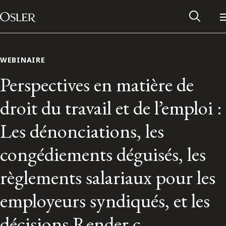
Main Navigation
Passer au contenu
WEBINAIRE
Perspectives en matière de
droit du travail et de l’emploi :
Les dénonciations, les
congédiements déguisés, les
règlements salariaux pour les
Réseau des anciens d’Osler
employeurs syndiqués, et les
Contactez-nous
décisions Render c.