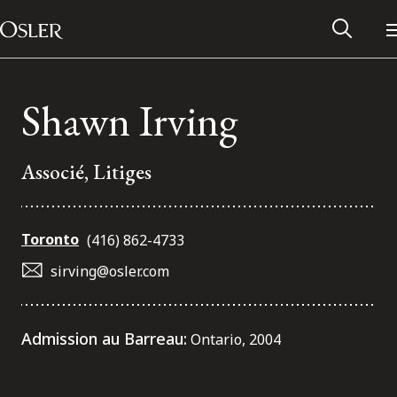
Main Navigation
Passer au contenu
Shawn Irving
Associé, Litiges
Toronto
(416) 862-4733
sirving@osler.com
Réseau des anciens d’Osler
Admission au Barreau:
Ontario, 2004
Contactez-nous