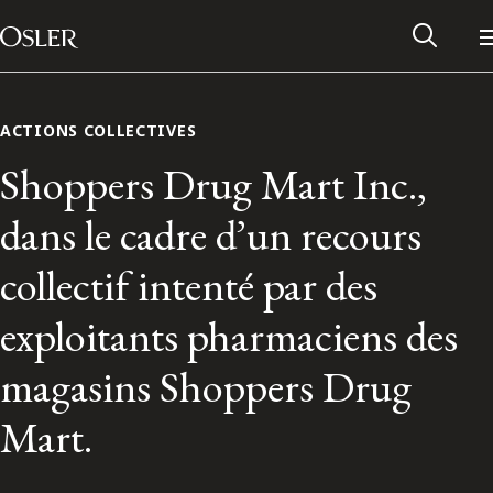
Main Navigation
Passer au contenu
ACTIONS COLLECTIVES
Shoppers Drug Mart Inc.,
dans le cadre d’un recours
collectif intenté par des
exploitants pharmaciens des
magasins Shoppers Drug
Réseau des anciens d’Osler
Mart.
Contactez-nous