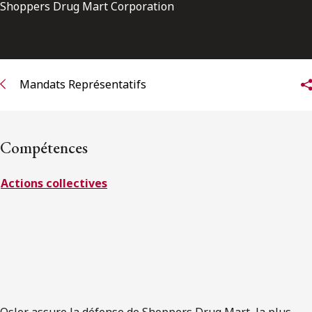
ENGLISH
Shoppers Drug Mart Corporation
S’abonner aux articles Osler
Mandats Représentatifs
S’abonner
Compétences
Actions collectives
Osler assure la défense de Shoppers Drug Mart, la plus