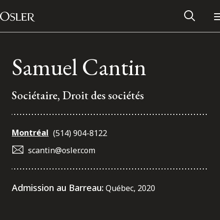
Main Navigation
Passer au contenu
Samuel Cantin
Sociétaire, Droit des sociétés
Montréal
(514) 904-8122
scantin@osler.com
Réseau des anciens d’Osler
Admission au Barreau:
Québec, 2020
Contactez-nous