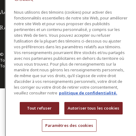
Accessibilité
Nous utilisons des témoins (cookies) pour activer des
fonctionnalités essentielles de notre site Web, pour améliorer
notre site Web et pour vous proposer des publicités
Relations avec les médias
pertinentes et un contenu personnalisé, y compris sur les
sites Web de tiers. Vous pouvez accepter ou refuser
l’utilisation de la plupart des témoins ci-dessous ou ajuster
vos préférences dans les paramètres relatifs aux témoins.
Vos renseignements pourraient être stockés et/ou partagés
© 2026 Osler, Hoskin & Harcourt S.E.N.C.R.L./s.r.l.
avec nos partenaires publicitaires en dehors du territoire où
Tous droits réservés
vous vous trouvez. Pour plus de renseignements sur la
Toronto | Montréal | Calgary | Vancouver | Ottawa | New York
manière dont nous gérons les renseignements personnels,
de même que sur vos droits, qu’il s’agisse de votre droit
d’accéder à vos renseignements personnels, votre droit de
les corriger ou votre droit de retirer votre consentement,
veuillez consulter notre
politique de confidentialité.
Tout refuser
Autoriser tous les cookies
Paramètres des cookies