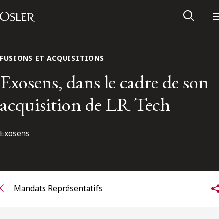
Main Navigation
Passer au contenu
FUSIONS ET ACQUISITIONS
Exosens, dans le cadre de son
acquisition de LR Tech
Exosens
Réseau des anciens d’Osler
Mandats Représentatifs
Contactez-nous