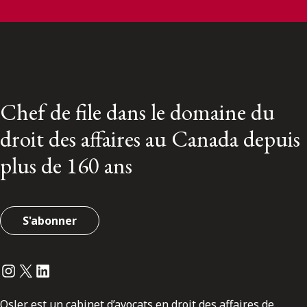
Chef de file dans le domaine du
droit des affaires au Canada depuis
plus de 160 ans
S'abonner
Instagram
Twitter
LinkedIn
Osler est un cabinet d’avocats en droit des affaires de