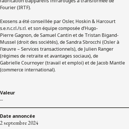
fabrication d’appareils infrarouges à transformée de
Fourier (IRTF).
Exosens a été conseillée par Osler, Hoskin & Harcourt
s.e.n.c.r.l./s.r.l. et son équipe composée d’Hugo-
Pierre Gagnon, de Samuel Cantin et de Tristan Bigand-
Mussel (droit des sociétés), de Sandra Sbrocchi (Osler à
l’œuvre – Services transactionnels), de Julien Ranger
(régimes de retraite et avantages sociaux), de
Gabrielle Cournoyer (travail et emploi) et de Jacob Mantle
(commerce international).
Valeur
--
Date annoncée
2 septembre 2024