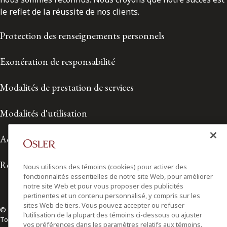
le reflet de la réussite de nos clients.
Protection des renseignements personnels
Exonération de responsabilité
Modalités de prestation de services
Modalités d'utilisation
Accessibilité
Relations avec les médias
Nous utilisons des témoins (cookies) pour activer des
fonctionnalités essentielles de notre site Web, pour améliorer
notre site Web et pour vous proposer des publicités
pertinentes et un contenu personnalisé, y compris sur les
sites Web de tiers. Vous pouvez accepter ou refuser
© 2026 Osler, Hoskin & Harcourt S.E.N.C.R.L./s.r.l.
l’utilisation de la plupart des témoins ci-dessous ou ajuster
Tous droits réservés
vos préférences dans les paramètres relatifs aux témoins.