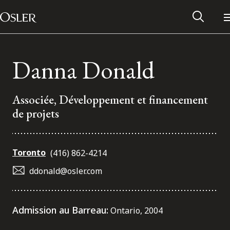
Main Navigation
Passer au contenu
Danna Donald
Associée, Développement et financement
de projets
Toronto
(416) 862-4214
ddonald@osler.com
Réseau des anciens d’Osler
Admission au Barreau:
Ontario, 2004
Contactez-nous