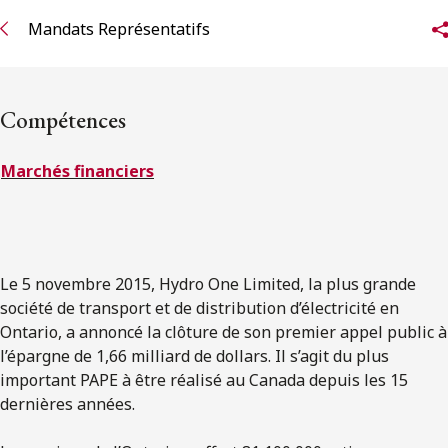
ENGLISH
Mandats Représentatifs
S’abonner aux articles Osler
Compétences
S’abonner
Marchés financiers
Le 5 novembre 2015, Hydro One Limited, la plus grande
société de transport et de distribution d’électricité en
Ontario, a annoncé la clôture de son premier appel public à
l’épargne de 1,66 milliard de dollars. Il s’agit du plus
important PAPE à être réalisé au Canada depuis les 15
dernières années.