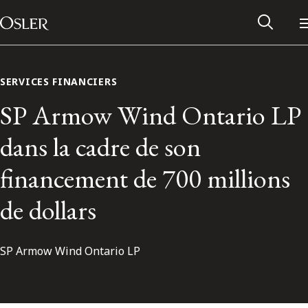
Main Navigation
Passer au contenu
SERVICES FINANCIERS
SP Armow Wind Ontario LP
dans la cadre de son
financement de 700 millions
de dollars
SP Armow Wind Ontario LP
Réseau des anciens d’Osler
Contactez-nous