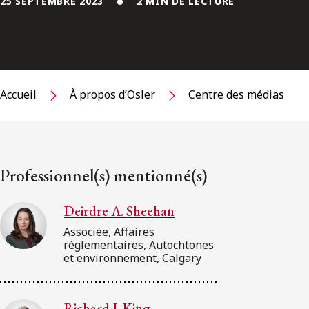
25 SEPTEMBRE 2023
2 MIN DE LECTURE
Accueil
À propos d’Osler
Centre des médias
Professionnel(s) mentionné(s)
Deirdre A. Sheehan
Associée, Affaires
réglementaires, Autochtones
et environnement, Calgary
Richard J. King