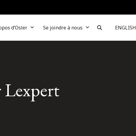
opos d’Osler
Se joindre à nous
ENGLISH
r Lexpert