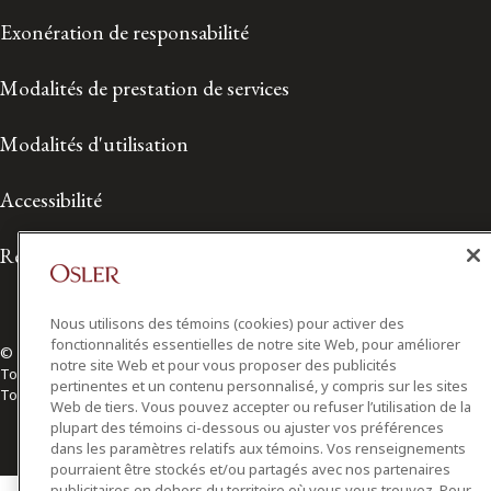
Exonération de responsabilité
Modalités de prestation de services
Modalités d'utilisation
Accessibilité
Relations avec les médias
Nous utilisons des témoins (cookies) pour activer des
fonctionnalités essentielles de notre site Web, pour améliorer
© 2026 Osler, Hoskin & Harcourt S.E.N.C.R.L./s.r.l.
notre site Web et pour vous proposer des publicités
Tous droits réservés
pertinentes et un contenu personnalisé, y compris sur les sites
Toronto | Montréal | Calgary | Vancouver | Ottawa | New York
Web de tiers. Vous pouvez accepter ou refuser l’utilisation de la
plupart des témoins ci-dessous ou ajuster vos préférences
dans les paramètres relatifs aux témoins. Vos renseignements
pourraient être stockés et/ou partagés avec nos partenaires
publicitaires en dehors du territoire où vous vous trouvez. Pour