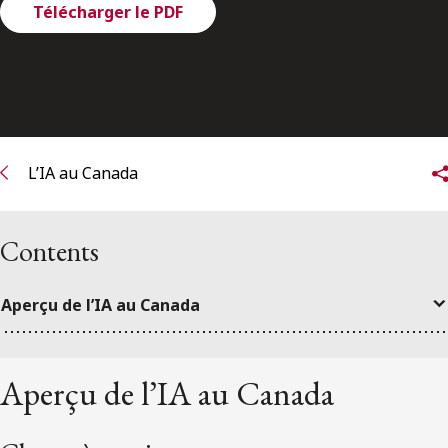
ENGLISH
Télécharger le PDF
S’abonner aux articles Osler
S’abonner
L’IA au Canada
Contents
Aperçu de l’IA au Canada
Aperçu de l’IA au Canada