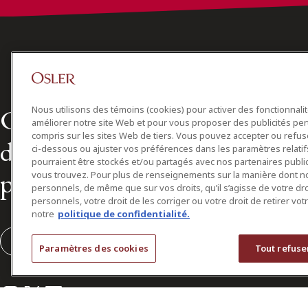
Chef de file dans le domaine 
Nous utilisons des témoins (cookies) pour activer des fonctionnali
améliorer notre site Web et pour vous proposer des publicités per
compris sur les sites Web de tiers. Vous pouvez accepter ou refuser
droit des affaires au Canada d
ci-dessous ou ajuster vos préférences dans les paramètres relat
pourraient être stockés et/ou partagés avec nos partenaires public
plus de 160 ans
vous trouvez. Pour plus de renseignements sur la manière dont 
personnels, de même que sur vos droits, qu’il s’agisse de votre d
personnels, votre droit de les corriger ou votre droit de retirer vo
notre
politique de confidentialité.
S'abonner
Paramètres des cookies
Tout refuse
Instagram
Twitter
LinkedIn