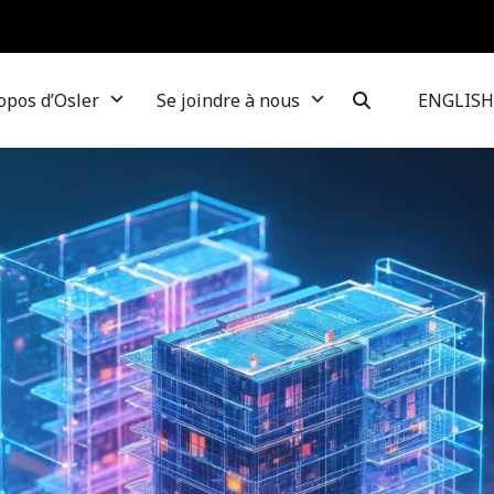
opos d’Osler
Se joindre à nous
ENGLISH