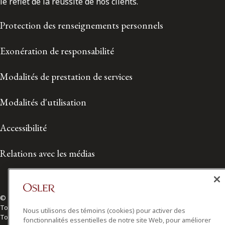
le reflet de la réussite de nos clients.
Protection des renseignements personnels
Exonération de responsabilité
Modalités de prestation de services
Modalités d'utilisation
Accessibilité
Relations avec les médias
© 2026 Osler, Hoskin & Harcourt S.E.N.C.R.L./s.r.l.
Tous droits réservés
Nous utilisons des témoins (cookies) pour activer des
Toronto | Montréal | Calgary | Vancouver | Ottawa | New York
fonctionnalités essentielles de notre site Web, pour améliorer