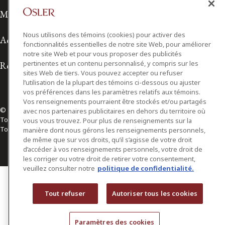
Modalités d'utilisation
Nous utilisons des témoins (cookies) pour activer des
Accessibilité
fonctionnalités essentielles de notre site Web, pour améliorer
notre site Web et pour vous proposer des publicités
pertinentes et un contenu personnalisé, y compris sur les
Relations avec les médias
sites Web de tiers. Vous pouvez accepter ou refuser
l’utilisation de la plupart des témoins ci-dessous ou ajuster
vos préférences dans les paramètres relatifs aux témoins.
Vos renseignements pourraient être stockés et/ou partagés
© 2026 Osler, Hoskin & Harcourt S.E.N.C.R.L./s.r.l.
avec nos partenaires publicitaires en dehors du territoire où
Tous droits réservés
vous vous trouvez. Pour plus de renseignements sur la
Toronto | Montréal | Calgary | Vancouver | Ottawa | New York
manière dont nous gérons les renseignements personnels,
de même que sur vos droits, qu’il s’agisse de votre droit
d’accéder à vos renseignements personnels, votre droit de
les corriger ou votre droit de retirer votre consentement,
veuillez consulter notre
politique de confidentialité.
Tout refuser
Autoriser tous les cookies
Paramètres des cookies