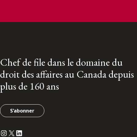
Chef de file dans le domaine du
droit des affaires au Canada depuis
plus de 160 ans
S'abonner
Instagram
Twitter
LinkedIn