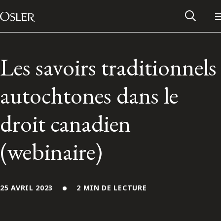
Main Navigation
Passer au contenu
Les savoirs traditionnels
autochtones dans le
droit canadien
(webinaire)
Réseau des anciens d’Osler
25 AVRIL 2023
2 MIN DE LECTURE
Contactez-nous