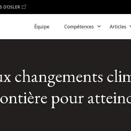
S D’OSLER
Équipe
Compétences
Articles
s aux changements cl
frontière pour attein