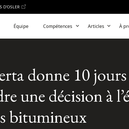
S D’OSLER
Équipe
Compétences
Articles
À pr
berta donne 10 jours
e une décision à l’
es bitumineux