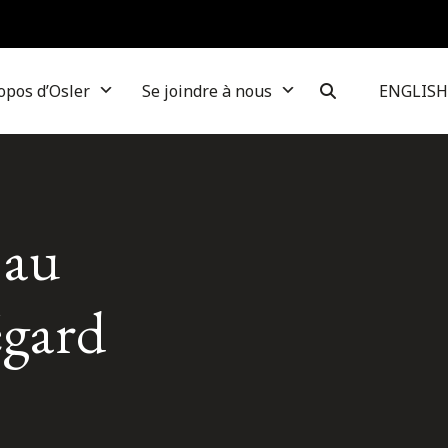
opos d’Osler
Se joindre à nous
ENGLISH
 au
égard