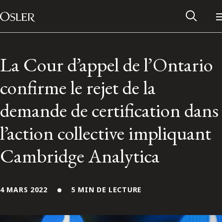
Main Navigation
Passer au contenu
La Cour d’appel de l’Ontario
confirme le rejet de la
demande de certification dans
l’action collective impliquant
Cambridge Analytica
Réseau des anciens d’Osler
4 MARS 2022
5 MIN DE LECTURE
Contactez-nous