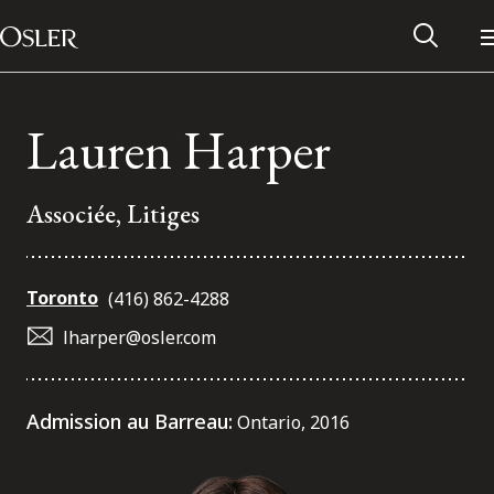
Main Navigation
Passer au contenu
Lauren Harper
Associée, Litiges
Toronto
(416) 862-4288
lharper@osler.com
Réseau des anciens d’Osler
Admission au Barreau:
Ontario, 2016
Contactez-nous