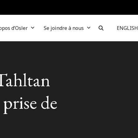
opos d’Osler
Se joindre à nous
ENGLISH
Tahltan
 prise de