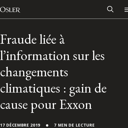
Main Navigation
Passer au contenu
Fraude liée à
l’information sur les
changements
climatiques : gain de
cause pour Exxon
Réseau des anciens d’Osler
Contactez-nous
17 DÉCEMBRE 2019
7 MIN DE LECTURE