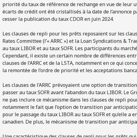
priorité du taux de référence de rechange en vue de leur ut
écarts de crédit ont été cristallisés à la date de l’annonce
cesser la publication du taux CDOR en juin 2024.
Les clauses de repli pour les prêts reposaient sur les clau
Rates Committee (l’« ARRC ») et la Loan Syndications & Tradi
au taux LIBOR et au taux SOFR. Les participants du marché 
Cependant, il existe un certain nombre de différences entre
clauses de l’ARRC et de la LSTA, notamment en ce qui concer
la remontée de l’ordre de priorité et les acceptations banca
Les clauses de l’ARRC prévoyaient une option de transition
passer au taux SOFR avant l’abandon du taux LIBOR. Le Gr
ne pas inclure ce mécanisme dans les clauses de repli pour 
notamment le fait que l’option de transition par anticipat
pour le passage du taux LIBOR au taux SOFR et qu’elle a 
canadien. De plus, le mécanisme de transition par anticipatio
Une caractéristique des clauses de repli pour les prêts qui 