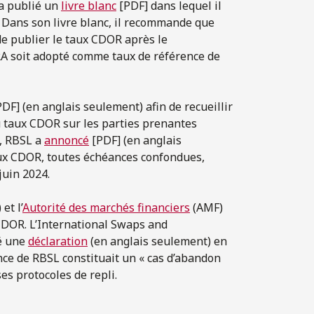
 a publié un
livre blanc
[PDF] dans lequel il
 Dans son livre blanc, il recommande que
de publier le taux CDOR après le
A soit adopté comme taux de référence de
DF] (en anglais seulement) afin de recueillir
u taux CDOR sur les parties prenantes
2, RBSL a
annoncé
[PDF] (en anglais
taux CDOR, toutes échéances confondues,
juin 2024.
et l’
Autorité des marchés financiers
(AMF)
 CDOR. L’International Swaps and
ié une
déclaration
(en anglais seulement) en
nce de RBSL constituait un « cas d’abandon
ses protocoles de repli.