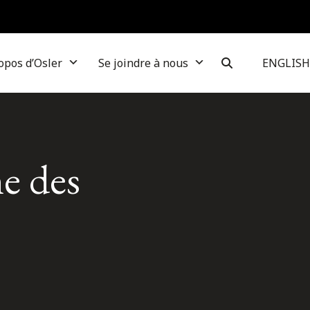
opos d’Osler
Se joindre à nous
ENGLISH
e des