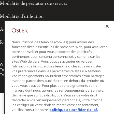
Modalités de prestation de services
Modalités d'utilisation
Accessibilité
Relations avec les médias
Nous utilisons des témoins (cookies) pour activer des
fonctionnalités essentielles de notre site Web, pour améliorer
notre site Web et pour vous proposer des publicités
pertinentes et un contenu personnalisé, y compris sur les
sites Web de tiers. Vous pouvez accepter ou refuser
© 2026 Osler, Hoskin & Harcourt S.E.N.C.R.L./s.r.l.
l’utilisation de la plupart des témoins ci-dessous ou ajuster
Tous droits réservés
vos préférences dans les paramètres relatifs aux témoins.
Toronto | Montréal | Calgary | Vancouver | Ottawa | New York
Vos renseignements pourraient être stockés et/ou partagés
avec nos partenaires publicitaires en dehors du territoire où
vous vous trouvez. Pour plus de renseignements sur la
manière dont nous gérons les renseignements personnels,
de même que sur vos droits, qu’il s’agisse de votre droit
d’accéder à vos renseignements personnels, votre droit de
les corriger ou votre droit de retirer votre consentement,
veuillez consulter notre
politique de confidentialité.