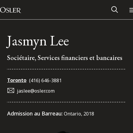
Main Navigation
Passer au contenu
Jasmyn Lee
Sociétaire, Services financiers et bancaires
Toronto
(416) 646-3881
jaslee@osler.com
Réseau des anciens d’Osler
Admission au Barreau:
Ontario, 2018
Contactez-nous