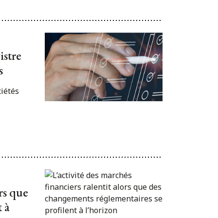
istre
s
ciétés
ors que
 à