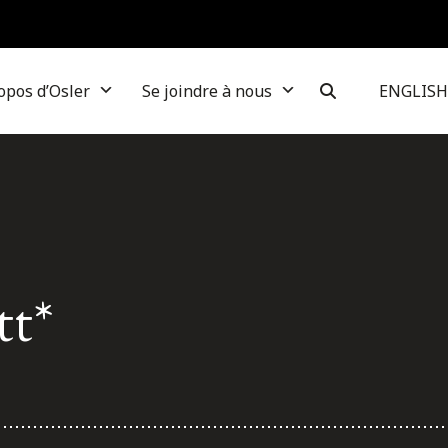
opos d’Osler
Se joindre à nous
ENGLISH
tt*