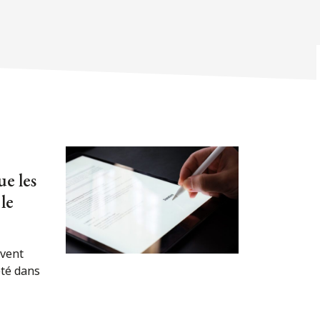
ue les
le
ivent
été dans