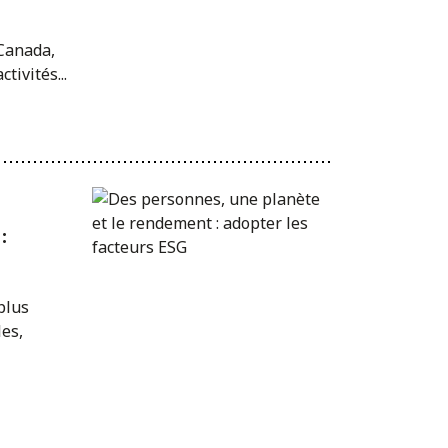
 Canada,
ivités...
:
plus
es,