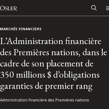
Main Navigation
Passer au contenu
MARCHÉS FINANCIERS
L’Administration financière
des Premières nations, dans le
cadre de son placement de
350 millions $ d’obligations
garanties de premier rang
Réseau des anciens d’Osler
Administration financière des Premières nations
Contactez-nous