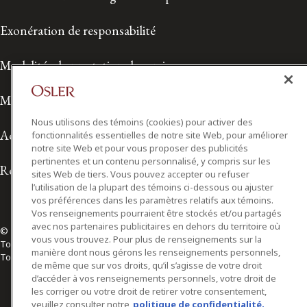
Exonération de responsabilité
Modalités de prestation de services
Modalités d'utilisation
Nous utilisons des témoins (cookies) pour activer des
Accessibilité
fonctionnalités essentielles de notre site Web, pour améliorer
notre site Web et pour vous proposer des publicités
pertinentes et un contenu personnalisé, y compris sur les
Relations avec les médias
sites Web de tiers. Vous pouvez accepter ou refuser
l’utilisation de la plupart des témoins ci-dessous ou ajuster
vos préférences dans les paramètres relatifs aux témoins.
Vos renseignements pourraient être stockés et/ou partagés
avec nos partenaires publicitaires en dehors du territoire où
© 2026 Osler, Hoskin & Harcourt S.E.N.C.R.L./s.r.l.
vous vous trouvez. Pour plus de renseignements sur la
Tous droits réservés
manière dont nous gérons les renseignements personnels,
Toronto | Montréal | Calgary | Vancouver | Ottawa | New York
de même que sur vos droits, qu’il s’agisse de votre droit
d’accéder à vos renseignements personnels, votre droit de
les corriger ou votre droit de retirer votre consentement,
veuillez consulter notre
politique de confidentialité.