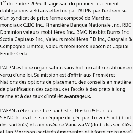
er
1
décembre 2056. Il s’agissait du premier placement
d’obligations à 30 ans effectué par l’AFPN par l’entremise
d’un syndicat de prise ferme composé de Marchés
mondiaux CIBC Inc., Financière Banque Nationale Inc., RBC
Dominion valeurs mobilières Inc., BMO Nesbitt Burns Inc.,
Scotia Capitaux Inc., Valeurs mobilières TD Inc., Casgrain &
Compagnie Limitée, Valeurs mobilières Beacon et Capital
Feuille Cedar.
L’AFPN est une organisation sans but lucratif constituée en
vertu d’une loi. Sa mission est d’offrir aux Premières
Nations des options de placement, des conseils en matière
de planification des capitaux et l’accès à des prêts à long
terme et à des taux d’intérêt avantageux.
L’AFPN a été conseillée par Osler, Hoskin & Harcourt
S.E.N.C.R.L./s.r.l. et son équipe dirigée par Trevor Scott (droit
des sociétés) et composée de Vanessa W (droit des sociétés)
et Ian Morrison (sociétés émergentes et à forte croissance).