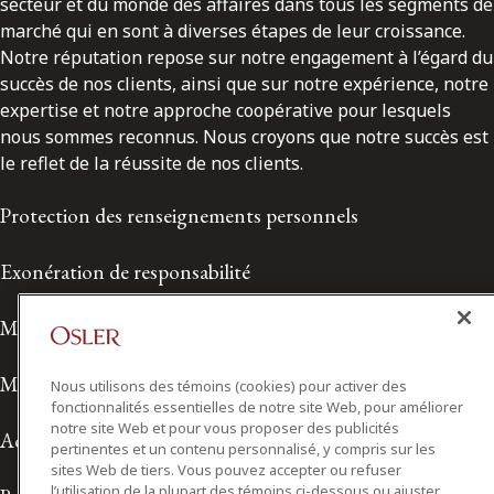
secteur et du monde des affaires dans tous les segments de
marché qui en sont à diverses étapes de leur croissance.
Notre réputation repose sur notre engagement à l’égard du
succès de nos clients, ainsi que sur notre expérience, notre
expertise et notre approche coopérative pour lesquels
nous sommes reconnus. Nous croyons que notre succès est
le reflet de la réussite de nos clients.
Protection des renseignements personnels
Exonération de responsabilité
Modalités de prestation de services
Modalités d'utilisation
Nous utilisons des témoins (cookies) pour activer des
fonctionnalités essentielles de notre site Web, pour améliorer
notre site Web et pour vous proposer des publicités
Accessibilité
pertinentes et un contenu personnalisé, y compris sur les
sites Web de tiers. Vous pouvez accepter ou refuser
l’utilisation de la plupart des témoins ci-dessous ou ajuster