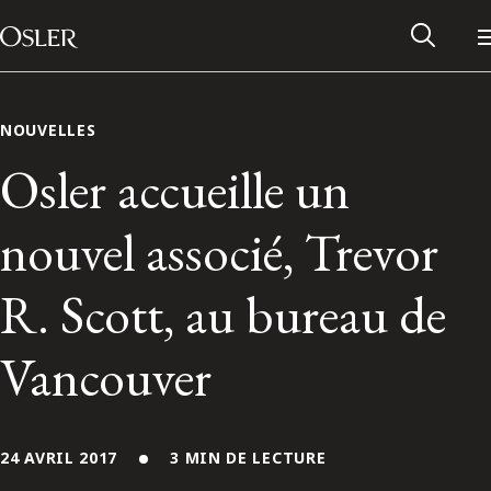
Main Navigation
Passer au contenu
NOUVELLES
Osler accueille un
nouvel associé, Trevor
R. Scott, au bureau de
Vancouver
Réseau des anciens d’Osler
Contactez-nous
24 AVRIL 2017
3 MIN DE LECTURE