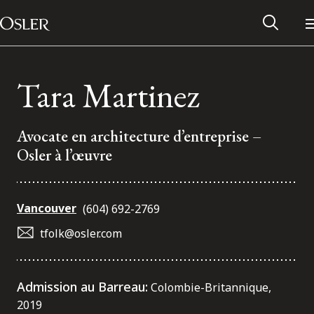
Main Navigation
Passer au contenu
Tara Martinez
Avocate en architecture d’entreprise –
Osler à l’œuvre
Vancouver
(604) 692-2769
tfolk@osler.com
Réseau des anciens d’Osler
Admission au Barreau:
Colombie-Britannique,
Contactez-nous
2019