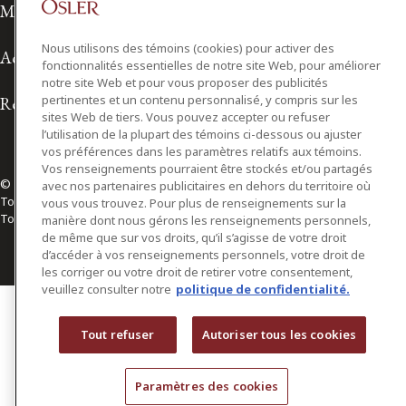
Modalités d'utilisation
Nous utilisons des témoins (cookies) pour activer des
Accessibilité
fonctionnalités essentielles de notre site Web, pour améliorer
notre site Web et pour vous proposer des publicités
pertinentes et un contenu personnalisé, y compris sur les
Relations avec les médias
sites Web de tiers. Vous pouvez accepter ou refuser
l’utilisation de la plupart des témoins ci-dessous ou ajuster
vos préférences dans les paramètres relatifs aux témoins.
Vos renseignements pourraient être stockés et/ou partagés
© 2026 Osler, Hoskin & Harcourt S.E.N.C.R.L./s.r.l.
avec nos partenaires publicitaires en dehors du territoire où
Tous droits réservés
vous vous trouvez. Pour plus de renseignements sur la
Toronto | Montréal | Calgary | Vancouver | Ottawa | New York
manière dont nous gérons les renseignements personnels,
de même que sur vos droits, qu’il s’agisse de votre droit
d’accéder à vos renseignements personnels, votre droit de
les corriger ou votre droit de retirer votre consentement,
veuillez consulter notre
politique de confidentialité.
Tout refuser
Autoriser tous les cookies
Paramètres des cookies