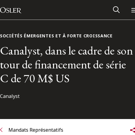
Main Navigation
Passer au contenu
SOCIÉTÉS ÉMERGENTES ET À FORTE CROISSANCE
Canalyst, dans le cadre de son
tour de financement de série
C de 70 M$ US
Canalyst
Réseau des anciens d’Osler
Contactez-nous
Mandats Représentatifs