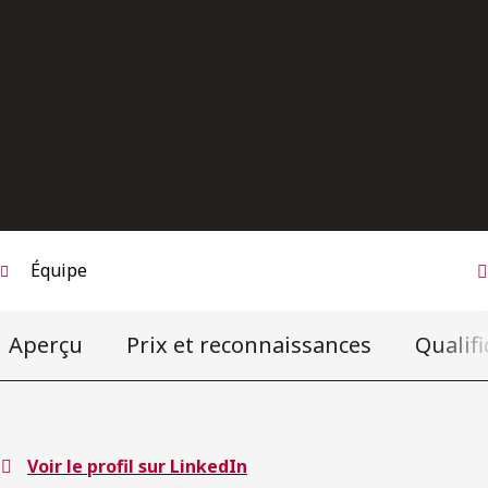
Équipe
Aperçu
Prix et reconnaissances
Qualifi
Voir le profil sur LinkedIn