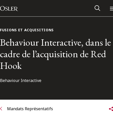
Main Navigation
Passer au contenu
FUSIONS ET ACQUISITIONS
Behaviour Interactive, dans le
cadre de l’acquisition de Red
Hook
Behaviour Interactive
Réseau des anciens d’Osler
Contactez-nous
Mandats Représentatifs