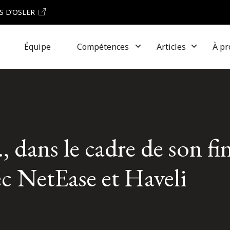
S D’OSLER
Équipe
Compétences
Articles
À pr
., dans le cadre de son 
ec NetEase et Haveli