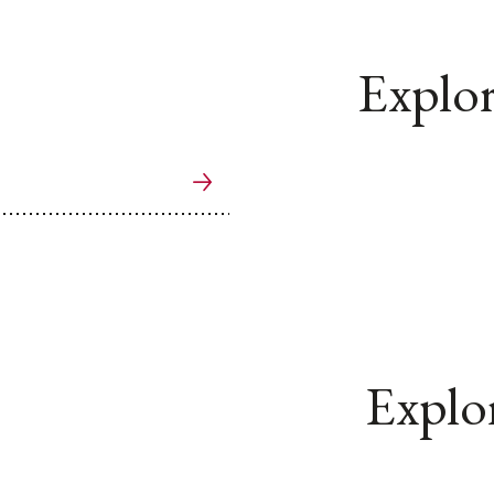
Explor
Explor