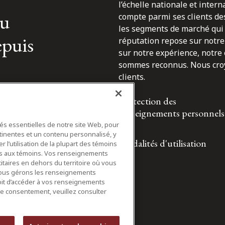
l’échelle nationale et inter
du
compte parmi ses clients des
les segments de marché qui 
epuis
réputation repose sur notre 
sur notre expérience, notre
sommes reconnus. Nous croyo
clients.
Protection des
renseignements personnels
tés essentielles de notre site Web, pour
tinentes et un contenu personnalisé, y
Modalités d'utilisation
 l’utilisation de la plupart des témoins
ifs aux témoins. Vos renseignements
itaires en dehors du territoire où vous
nous gérons les renseignements
roit d’accéder à vos renseignements
tre consentement, veuillez consulter