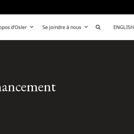
opos d’Osler
Se joindre à nous
ENGLISH
financement