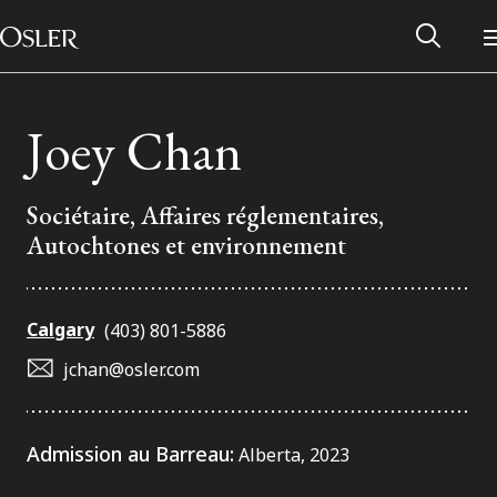
Main Navigation
Passer au contenu
Joey Chan
Sociétaire, Affaires réglementaires,
Autochtones et environnement
Calgary
(403) 801-5886
jchan@osler.com
Réseau des anciens d’Osler
Admission au Barreau:
Alberta, 2023
Contactez-nous