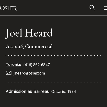
Main Navigation
Passer au contenu
Joel Heard
Associé, Commercial
Toronto
(416) 862-6847
jheard@osler.com
Réseau des anciens d’Osler
Admission au Barreau:
Ontario, 1994
Contactez-nous